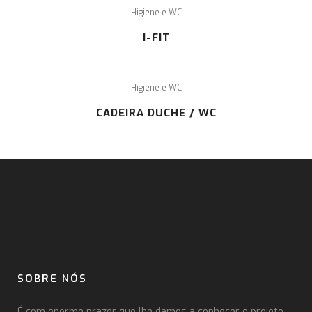
Higiene e WC
I-FIT
Higiene e WC
CADEIRA DUCHE / WC
SOBRE NÓS
É com enorme prazer que lhe damos a conhecer o projeto