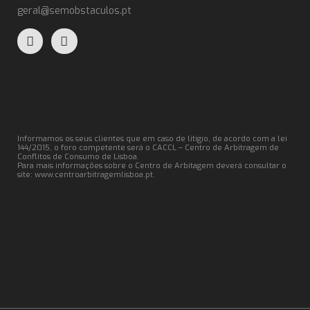
geral@semobstaculos.pt
Informamos os seus clientes que em caso de litígio, de acordo com a lei
144/2015, o foro competente será o CACCL – Centro de Arbitragem de
Conflitos de Consumo de Lisboa.
Para mais informações sobre o Centro de Arbitagem deverá consultar o
site:
www.centroarbitragemlisboa.pt
.