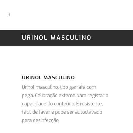
URINOL MASCULINO
URINOL MASCULINO
Urinol masculino, tipo garrafa com
pega.
Calibração externa para registar a
capacidade do conteúdo.
É resistente,
fácil de lavar e pode ser autoclavado
para desinfecção.