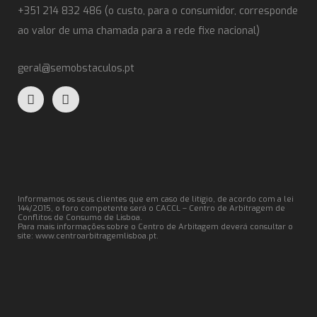
+351 214 832 486 (o custo, para o consumidor, corresponde
ao valor de uma chamada para a rede fixe nacional)
geral@semobstaculos.pt
Informamos os seus clientes que em caso de litígio, de acordo com a lei
144/2015, o foro competente será o CACCL – Centro de Arbitragem de
Conflitos de Consumo de Lisboa.
Para mais informações sobre o Centro de Arbitagem deverá consultar o
site:
www.centroarbitragemlisboa.pt
.