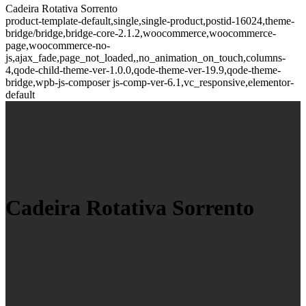
Cadeira Rotativa Sorrento
product-template-default,single,single-product,postid-16024,theme-
bridge/bridge,bridge-core-2.1.2,woocommerce,woocommerce-
page,woocommerce-no-
js,ajax_fade,page_not_loaded,,no_animation_on_touch,columns-
4,qode-child-theme-ver-1.0.0,qode-theme-ver-19.9,qode-theme-
bridge,wpb-js-composer js-comp-ver-6.1,vc_responsive,elementor-
default
Cadeira Rotativa Sorrento