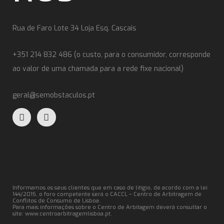
Rua de Faro Lote 34 Loja Esq. Cascais
+351 214 832 486 (o custo, para o consumidor, corresponde
ao valor de uma chamada para a rede fixe nacional)
geral@semobstaculos.pt
Informamos os seus clientes que em caso de litígio, de acordo com a lei
144/2015, o foro competente será o CACCL – Centro de Arbitragem de
Conflitos de Consumo de Lisboa.
Para mais informações sobre o Centro de Arbitagem deverá consultar o
site:
www.centroarbitragemlisboa.pt
.