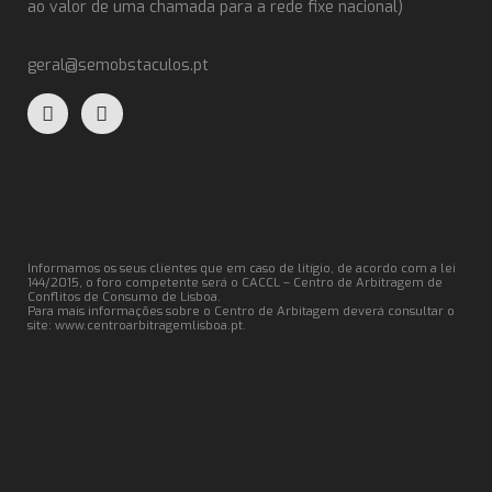
ao valor de uma chamada para a rede fixe nacional)
geral@semobstaculos.pt
Informamos os seus clientes que em caso de litígio, de acordo com a lei
144/2015, o foro competente será o CACCL – Centro de Arbitragem de
Conflitos de Consumo de Lisboa.
Para mais informações sobre o Centro de Arbitagem deverá consultar o
site:
www.centroarbitragemlisboa.pt
.