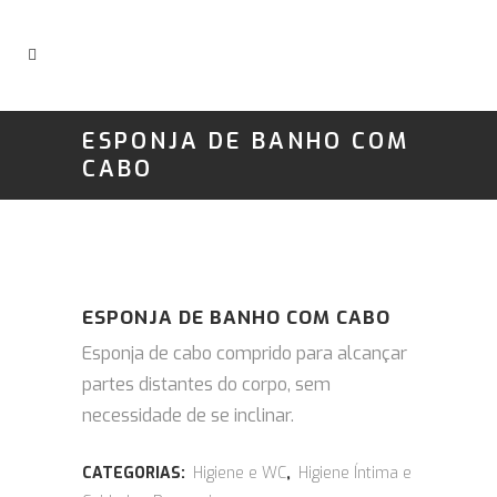
ESPONJA DE BANHO COM
CABO
ESPONJA DE BANHO COM CABO
Esponja de cabo comprido para alcançar
partes distantes do corpo, sem
necessidade de se inclinar.
CATEGORIAS:
Higiene e WC
,
Higiene Íntima e