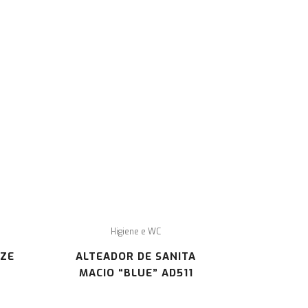
formamos os seus clientes que em caso de litígio, de acordo
m a lei 144/2015, o foro competente será o CACCL – Centro
 Arbitragem de Conflitos de Consumo de Lisboa.
ra mais informações sobre o Centro de Arbitagem deverá
sultar o site:
www.centroarbitragemlisboa.pt
.
Higiene e WC
IZE
ALTEADOR DE SANITA
MACIO “BLUE” AD511
os