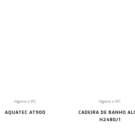
CONTACTE
In
o
co
-NOS
de
Pa
con
Rua de Faro Lote 34 Loja Esq. Cascais
+351 214 832 486 (o custo, para o consumidor,
corresponde ao valor de uma chamada para a
rede fixe nacional)
geral@semobstaculos.pt
Higiene e WC
Higiene e WC
AQUATEC AT900
CADEIRA DE BANHO AL
H2480/1
opyright © 2020 SEM OBSTÁCULOS, LDA | Todos os direitos reservad