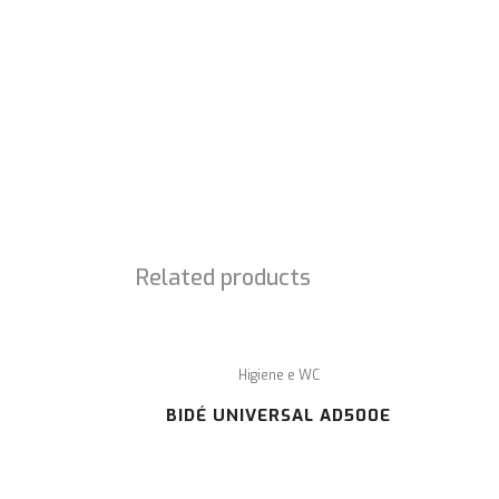
SOBRE NÓS
É com enorme prazer que lhe damos a conhecer 
projeto SEM OBSTÁCULOS, cuja missão é a
comercialização de material ortopédico,
acessibilidades e ajudas técnicas.
Related products
Higiene e WC
BIDÉ UNIVERSAL AD500E
C