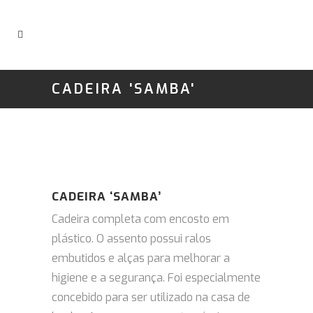
CADEIRA 'SAMBA'
CADEIRA ‘SAMBA’
Cadeira completa com encosto em
plástico.
O assento possui ralos
embutidos e alças para melhorar a
higiene e a segurança.
Foi especialmente
concebido para ser utilizado na casa de