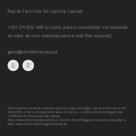
Rua de Faro Lote 34 Loja Esq. Cascais
+351 214 832 486 (o custo, para o consumidor, corresponde
ao valor de uma chamada para a rede fixe nacional)
geral@semobstaculos.pt
Informamos os seus clientes que em caso de litígio, de acordo com a lei
144/2015, o foro competente será o CACCL – Centro de Arbitragem de
Conflitos de Consumo de Lisboa.
Para mais informações sobre o Centro de Arbitagem deverá consultar o
site:
www.centroarbitragemlisboa.pt
.