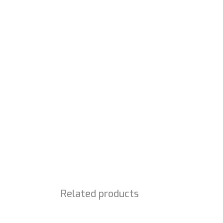
SOBRE NÓS
É com enorme prazer que lhe damos a conhecer 
projeto SEM OBSTÁCULOS, cuja missão é a
comercialização de material ortopédico,
acessibilidades e ajudas técnicas.
Related products