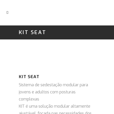
KIT SEAT
KIT SEAT
Sistema de sedestação modular para
jovens e adultos com posturas
complexas
KIT é uma solução modular altamente
ajustável, focada nas necessidades dos