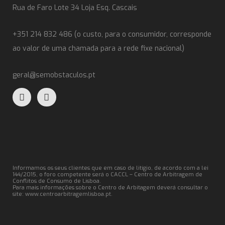
Rua de Faro Lote 34 Loja Esq. Cascais
+351 214 832 486 (o custo, para o consumidor, corresponde
ao valor de uma chamada para a rede fixe nacional)
geral@semobstaculos.pt
Informamos os seus clientes que em caso de litígio, de acordo com a lei
144/2015, o foro competente será o CACCL – Centro de Arbitragem de
Conflitos de Consumo de Lisboa.
Para mais informações sobre o Centro de Arbitagem deverá consultar o
site:
www.centroarbitragemlisboa.pt
.