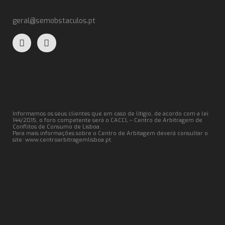
geral@semobstaculos.pt
Informamos os seus clientes que em caso de litígio, de acordo com a lei
144/2015, o foro competente será o CACCL – Centro de Arbitragem de
Conflitos de Consumo de Lisboa.
Para mais informações sobre o Centro de Arbitagem deverá consultar o
site:
www.centroarbitragemlisboa.pt
.