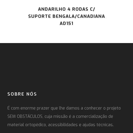
ANDARILHO 4 RODAS C/
SUPORTE BENGALA/CANADIANA
AD151
SOBRE NÓS
É com enorme prazer que lhe damos a conhecer o projeto
SEM OBSTÁCULOS, cuja missão é a comercialização de
material ortopédico, acessibilidades e ajudas técnicas.