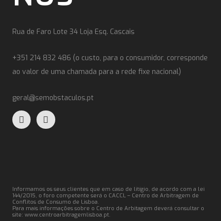
Rua de Faro Lote 34 Loja Esq. Cascais
+351 214 832 486 (o custo, para o consumidor, corresponde
ao valor de uma chamada para a rede fixe nacional)
geral@semobstaculos.pt
Informamos os seus clientes que em caso de litígio, de acordo com a lei
144/2015, o foro competente será o CACCL – Centro de Arbitragem de
Conflitos de Consumo de Lisboa.
Para mais informações sobre o Centro de Arbitagem deverá consultar o
site:
www.centroarbitragemlisboa.pt
.