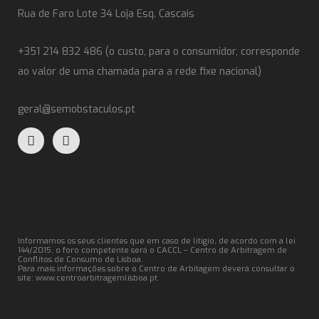
Rua de Faro Lote 34 Loja Esq. Cascais
+351 214 832 486 (o custo, para o consumidor, corresponde
ao valor de uma chamada para a rede fixe nacional)
geral@semobstaculos.pt
Informamos os seus clientes que em caso de litígio, de acordo com a lei
144/2015, o foro competente será o CACCL – Centro de Arbitragem de
Conflitos de Consumo de Lisboa.
Para mais informações sobre o Centro de Arbitagem deverá consultar o
site:
www.centroarbitragemlisboa.pt
.