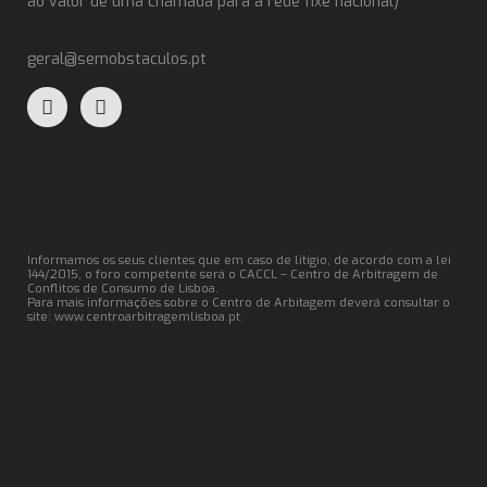
ao valor de uma chamada para a rede fixe nacional)
geral@semobstaculos.pt
Informamos os seus clientes que em caso de litígio, de acordo com a lei
144/2015, o foro competente será o CACCL – Centro de Arbitragem de
Conflitos de Consumo de Lisboa.
Para mais informações sobre o Centro de Arbitagem deverá consultar o
site:
www.centroarbitragemlisboa.pt
.