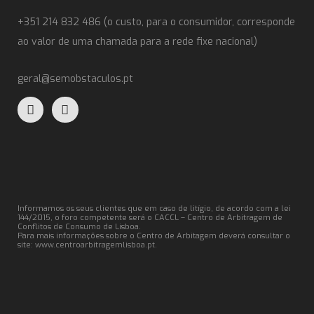
+351 214 832 486 (o custo, para o consumidor, corresponde
ao valor de uma chamada para a rede fixe nacional)
geral@semobstaculos.pt
Informamos os seus clientes que em caso de litígio, de acordo com a lei
144/2015, o foro competente será o CACCL – Centro de Arbitragem de
Conflitos de Consumo de Lisboa.
Para mais informações sobre o Centro de Arbitagem deverá consultar o
site:
www.centroarbitragemlisboa.pt
.