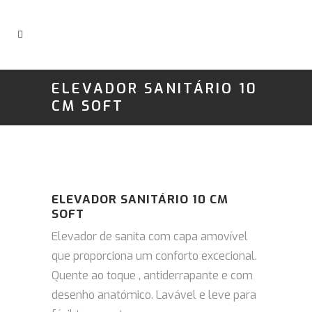
ELEVADOR SANITÁRIO 10
CM SOFT
ELEVADOR SANITÁRIO 10 CM
SOFT
Elevador de sanita com capa amovível
que proporciona um conforto excecional.
Quente ao toque
, antiderrapante e com
desenho anatómico. Lavável e leve para