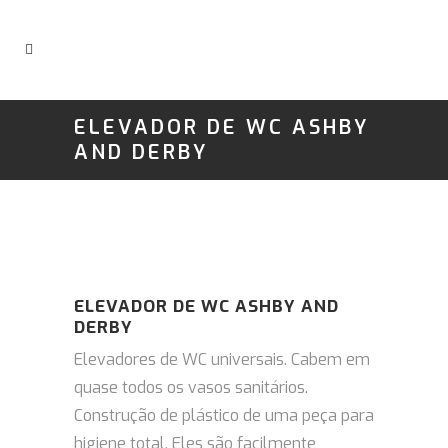
ELEVADOR DE WC ASHBY
AND DERBY
ELEVADOR DE WC ASHBY AND
DERBY
Elevadores de WC universais. C
abem em
quase todos os vasos sanitários.
Construção de plástico de uma peça para
higiene total.
Eles são facilmente