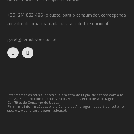
+351 214 832 486 (o custo, para o consumidor, corresponde
ao valor de uma chamada para a rede fixe nacional)
geral@semobstaculos.pt
Informamos os seus clientes que em caso de litígio, de acordo com a lei
144/2015, o foro competente será o CACCL – Centro de Arbitragem de
Conflitos de Consumo de Lisboa.
Para mais informações sobre o Centro de Arbitagem deverá consultar o
site:
www.centroarbitragemlisboa.pt
.