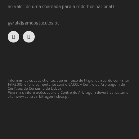
ao valor de uma chamada para a rede fixe nacional)
geral@semobstaculos.pt
Informamos os seus clientes que em caso de litígio, de acordo com a lei
144/2015, o foro competente será o CACCL – Centro de Arbitragem de
Conflitos de Consumo de Lisboa.
Para mais informações sobre o Centro de Arbitagem deverá consultar o
site:
www.centroarbitragemlisboa.pt
.