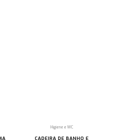
formamos os seus clientes que em caso de litígio, de acordo
m a lei 144/2015, o foro competente será o CACCL – Centro
 Arbitragem de Conflitos de Consumo de Lisboa.
ra mais informações sobre o Centro de Arbitagem deverá
sultar o site:
www.centroarbitragemlisboa.pt
.
Higiene e WC
MA
CADEIRA DE BANHO E