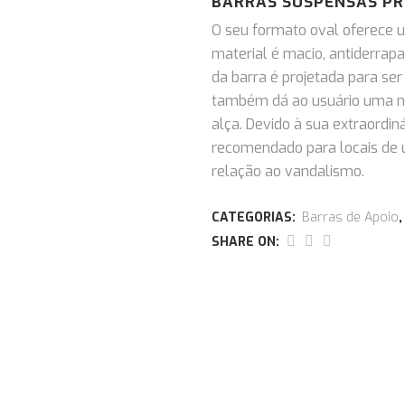
BARRAS SUSPENSAS PR
O seu formato oval oferece u
material é macio, antiderra
da barra é projetada para se
também dá ao usuário uma no
alça.
Devido à sua extraordin
recomendado para locais de u
relação ao vandalismo.
CATEGORIAS:
Barras de Apoio
SHARE ON: