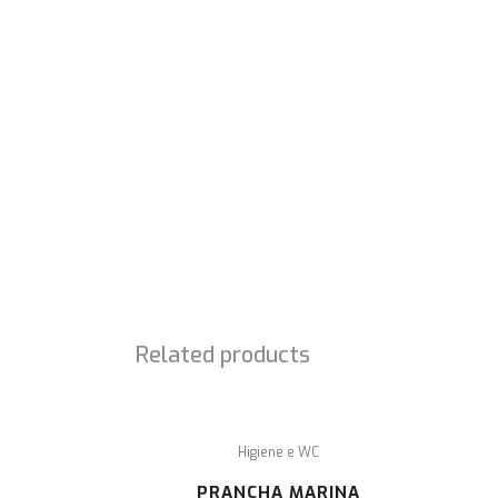
SOBRE NÓS
É com enorme prazer que lhe damos a conhecer 
projeto SEM OBSTÁCULOS, cuja missão é a
comercialização de material ortopédico,
acessibilidades e ajudas técnicas.
Related products
Higiene e WC
PRANCHA MARINA