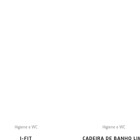
CONTACTE
In
o
co
-NOS
de
Pa
con
Rua de Faro Lote 34 Loja Esq. Cascais
+351 214 832 486 (o custo, para o consumidor,
corresponde ao valor de uma chamada para a
rede fixe nacional)
geral@semobstaculos.pt
Higiene e WC
Higiene e WC
I-FIT
CADEIRA DE BANHO LI