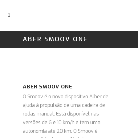
ABER SMOOV ONE
ABER SMOOV ONE
O Smoov é o novo dispositivo Alber de
ajuda à propulsão de uma cadeira de
rodas manual. Está disponível nas
versões de 6 e 10 km/h e tem uma
autonomia até 20 km. O Smoov é