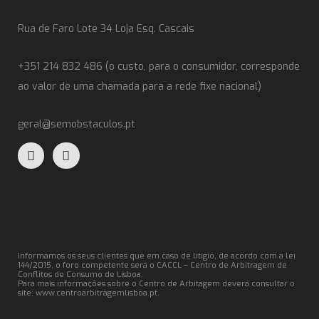
Rua de Faro Lote 34 Loja Esq. Cascais
+351 214 832 486 (o custo, para o consumidor, corresponde
ao valor de uma chamada para a rede fixe nacional)
geral@semobstaculos.pt
Informamos os seus clientes que em caso de litígio, de acordo com a lei
144/2015, o foro competente será o CACCL – Centro de Arbitragem de
Conflitos de Consumo de Lisboa.
Para mais informações sobre o Centro de Arbitagem deverá consultar o
site:
www.centroarbitragemlisboa.pt
.