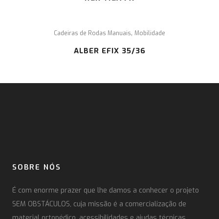
,
Cadeiras de Rodas Manuais
Mobilidade
ALBER EFIX 35/36
SOBRE NÓS
É com enorme prazer que lhe damos a conhecer o projeto
SEM OBSTÁCULOS, cuja missão é a comercialização de
material ortopédico, acessibilidades e ajudas técnicas.