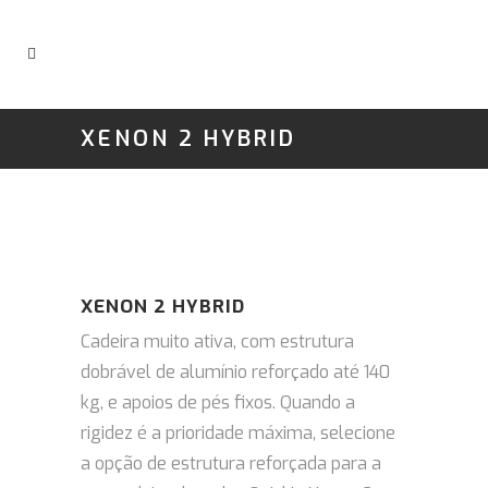
XENON 2 HYBRID
XENON 2 HYBRID
Cadeira muito ativa, com estrutura
dobrável de alumínio reforçado até 140
kg, e apoios de pés fixos. Quando a
rigidez é a prioridade máxima, selecione
a opção de estrutura reforçada para a