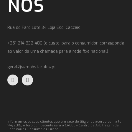
NOS
Rua de Faro Lote 34 Loja Esq. Cascais
+351 214 832 486 (o custo, para o consumidor, corresponde
ao valor de uma chamada para a rede fixe nacional)
geral@semobstaculos.pt
Informamos os seus clientes que em caso de litígio, de acordo com a lei
144/2015, o foro competente será o CACCL – Centro de Arbitragem de
Conflitos de Consumo de Lisboa.