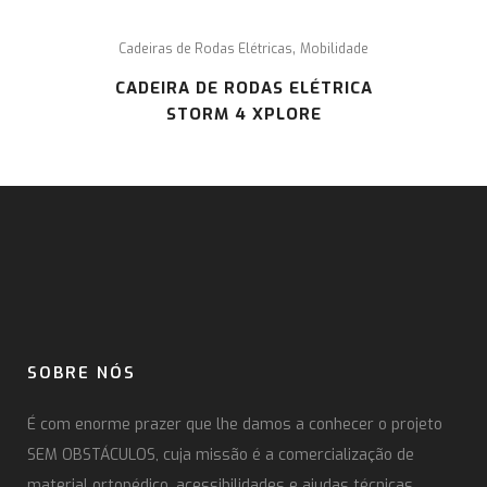
,
Cadeiras de Rodas Elétricas
Mobilidade
CADEIRA DE RODAS ELÉTRICA
STORM 4 XPLORE
SOBRE NÓS
É com enorme prazer que lhe damos a conhecer o projeto
SEM OBSTÁCULOS, cuja missão é a comercialização de
material ortopédico, acessibilidades e ajudas técnicas.