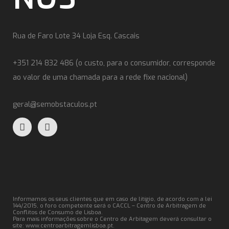
Rua de Faro Lote 34 Loja Esq. Cascais
+351 214 832 486 (o custo, para o consumidor, corresponde
ao valor de uma chamada para a rede fixe nacional)
geral@semobstaculos.pt
Informamos os seus clientes que em caso de litígio, de acordo com a lei
144/2015, o foro competente será o CACCL – Centro de Arbitragem de
Conflitos de Consumo de Lisboa.
Para mais informações sobre o Centro de Arbitagem deverá consultar o
site:
www.centroarbitragemlisboa.pt
.