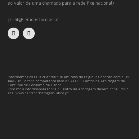
ao valor de uma chamada para a rede fixe nacional)
geral@semobstaculos.pt
Informamos os seus clientes que em caso de litígio, de acordo com a lei
144/2015, o foro competente será o CACCL – Centro de Arbitragem de
Conflitos de Consumo de Lisboa.
Para mais informações sobre o Centro de Arbitagem deverá consultar o
site:
www.centroarbitragemlisboa.pt
.