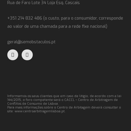
Rua de Faro Lote 34 Loja Esq. Cascais
+351 214 832 486 (o custo, para o consumidor, corresponde
ao valor de uma chamada para a rede fixe nacional)
geral@semobstaculos.pt
Informamos os seus clientes que em caso de litígio, de acordo com a lei
144/2015, o foro competente será o CACCL – Centro de Arbitragem de
Conflitos de Consumo de Lisboa.
Para mais informações sobre o Centro de Arbitagem deverá consultar o
site:
www.centroarbitragemlisboa.pt
.