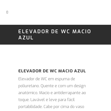
ELEVADOR DE WC MACIO
AZUL
ELEVADOR DE WC MACIO AZUL
Elevador de WC em espuma de
poliuretano.
Quente e com um design
anatómico.
Macio e antiderrapante ao
toque.
Lavável e leve para fácil
portabilidade.
Cabe por cima do vaso