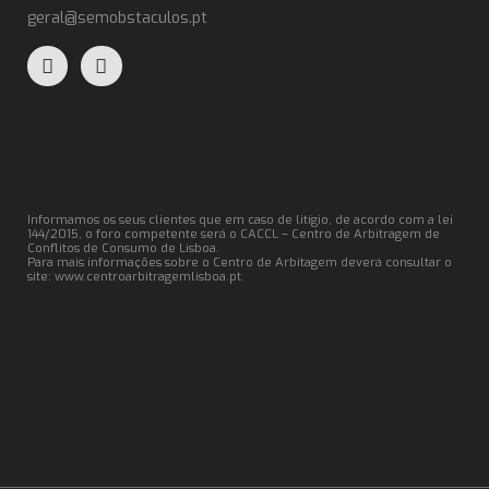
geral@semobstaculos.pt
Informamos os seus clientes que em caso de litígio, de acordo com a lei
144/2015, o foro competente será o CACCL – Centro de Arbitragem de
Conflitos de Consumo de Lisboa.
Para mais informações sobre o Centro de Arbitagem deverá consultar o
site:
www.centroarbitragemlisboa.pt
.