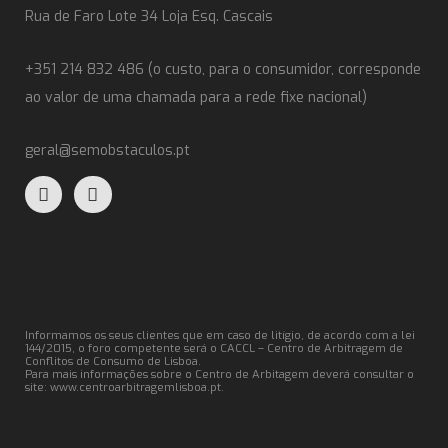
Rua de Faro Lote 34 Loja Esq. Cascais
+351 214 832 486 (o custo, para o consumidor, corresponde
ao valor de uma chamada para a rede fixe nacional)
geral@semobstaculos.pt
Informamos os seus clientes que em caso de litígio, de acordo com a lei
144/2015, o foro competente será o CACCL – Centro de Arbitragem de
Conflitos de Consumo de Lisboa.
Para mais informações sobre o Centro de Arbitagem deverá consultar o
site:
www.centroarbitragemlisboa.pt
.