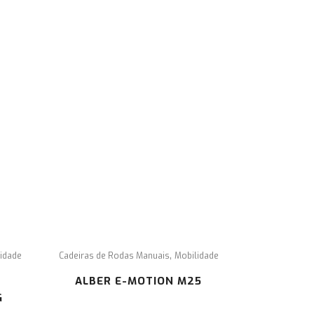
formamos os seus clientes que em caso de litígio, de acordo
m a lei 144/2015, o foro competente será o CACCL – Centro
 Arbitragem de Conflitos de Consumo de Lisboa.
ra mais informações sobre o Centro de Arbitagem deverá
sultar o site:
www.centroarbitragemlisboa.pt
.
,
idade
Cadeiras de Rodas Manuais
Mobilidade
ALBER E-MOTION M25
G