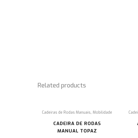
SOBRE NÓS
É com enorme prazer que lhe damos a conhecer 
projeto SEM OBSTÁCULOS, cuja missão é a
comercialização de material ortopédico,
acessibilidades e ajudas técnicas.
Related products
,
Cadeiras de Rodas Manuais
Mobilidade
Cade
CADEIRA DE RODAS
MANUAL TOPAZ