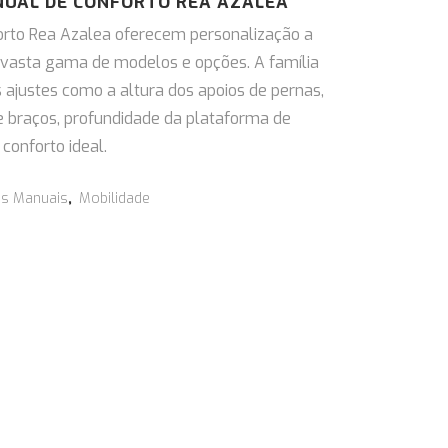
NUAL DE CONFORTO REA AZALEA
orto Rea Azalea oferecem personalização a
 vasta gama de modelos e opções. A família
 ajustes como a altura dos apoios de pernas,
de braços, profundidade da plataforma de
conforto ideal.
as Manuais
,
Mobilidade