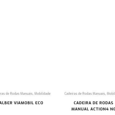
CONTACTE
In
o
co
-NOS
de
Pa
con
Rua de Faro Lote 34 Loja Esq. Cascais
+351 214 832 486 (o custo, para o consumidor,
corresponde ao valor de uma chamada para a
rede fixe nacional)
geral@semobstaculos.pt
,
,
iras de Rodas Manuais
Mobilidade
Cadeiras de Rodas Manuais
Mobil
ALBER VIAMOBIL ECO
CADEIRA DE RODAS
MANUAL ACTION4 N