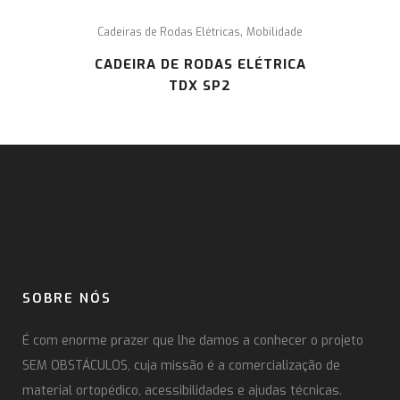
,
Cadeiras de Rodas Elétricas
Mobilidade
CADEIRA DE RODAS ELÉTRICA
TDX SP2
SOBRE NÓS
É com enorme prazer que lhe damos a conhecer o projeto
SEM OBSTÁCULOS, cuja missão é a comercialização de
material ortopédico, acessibilidades e ajudas técnicas.