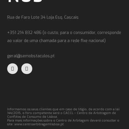
Rua de Faro Lote 34 Loja Esq. Cascais
+351 214 832 486 (o custo, para o consumidor, corresponde
ao valor de uma chamada para a rede fixe nacional)
geral@semobstaculos.pt
Informamos os seus clientes que em caso de litígio, de acordo com a lei
144/2015, o foro competente será o CACCL – Centro de Arbitragem de
Conflitos de Consumo de Lisboa.
Para mais informações sobre o Centro de Arbitagem deverá consultar o
site:
www.centroarbitragemlisboa.pt
.