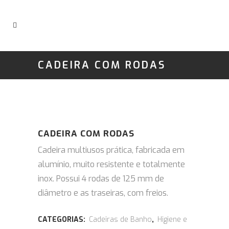
CADEIRA COM RODAS
CADEIRA COM RODAS
Cadeira multiusos prática, fabricada em
alumínio, muito resistente e totalmente
inox.
Possui 4 rodas de 125 mm de
diâmetro e as traseiras, com freios.
CATEGORIAS:
Cadeiras de Banho
,
Higiene e