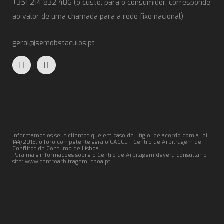
+351 214 832 486 (o custo, para o consumidor, corresponde
ao valor de uma chamada para a rede fixe nacional)
geral@semobstaculos.pt
Informamos os seus clientes que em caso de litígio, de acordo com a lei
144/2015, o foro competente será o CACCL – Centro de Arbitragem de
Conflitos de Consumo de Lisboa.
Para mais informações sobre o Centro de Arbitagem deverá consultar o
site:
www.centroarbitragemlisboa.pt
.