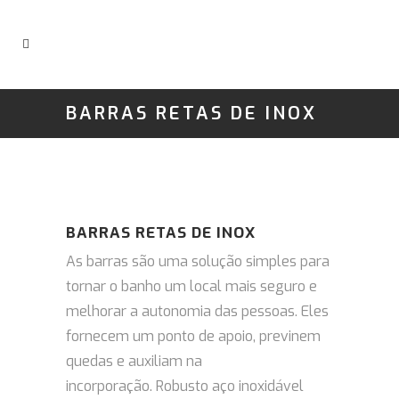
BARRAS RETAS DE INOX
BARRAS RETAS DE INOX
As barras são uma solução simples para
tornar o banho um local mais seguro e
melhorar a autonomia das pessoas.
Eles
fornecem um ponto de apoio, previnem
quedas e auxiliam na
incorporação.
Robusto aço inoxidável