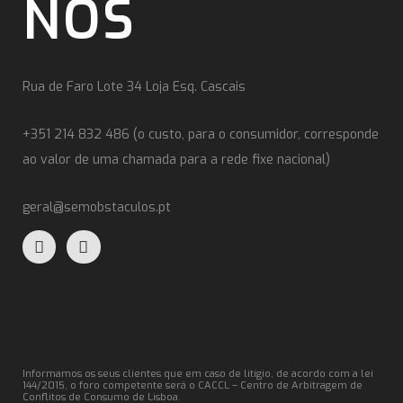
NOS
Rua de Faro Lote 34 Loja Esq. Cascais
+351 214 832 486 (o custo, para o consumidor, corresponde
ao valor de uma chamada para a rede fixe nacional)
geral@semobstaculos.pt
Informamos os seus clientes que em caso de litígio, de acordo com a lei
144/2015, o foro competente será o CACCL – Centro de Arbitragem de
Conflitos de Consumo de Lisboa.