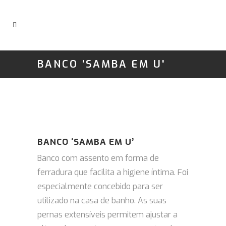
BANCO 'SAMBA EM U'
BANCO ‘SAMBA EM U’
Banco com assento em forma de
ferradura que facilita a higiene íntima.
Foi
especialmente concebido para ser
utilizado na casa de banho. As s
uas
pernas extensíveis permitem ajustar a