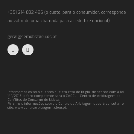
+351 214 832 486 (o custo, para o consumidor, corresponde
ao valor de uma chamada para a rede fixe nacional)
geral@semobstaculos.pt
Informamos os seus clientes que em caso de litígio, de acordo com a lei
144/2015, o foro competente será o CACCL – Centro de Arbitragem de
Conflitos de Consumo de Lisboa.
Para mais informações sobre o Centro de Arbitagem deverá consultar o
site:
www.centroarbitragemlisboa.pt
.