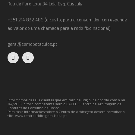
Rua de Faro Lote 34 Loja Esq. Cascais
+351 214 832 486 (o custo, para o consumidor, corresponde
ao valor de uma chamada para a rede fixe nacional)
geral@semobstaculos.pt
Informamos os seus clientes que em caso de litígio, de acordo com a lei
144/2015, o foro competente será o CACCL – Centro de Arbitragem de
Conflitos de Consumo de Lisboa.
Para mais informações sobre o Centro de Arbitagem deverá consultar o
site:
www.centroarbitragemlisboa.pt
.