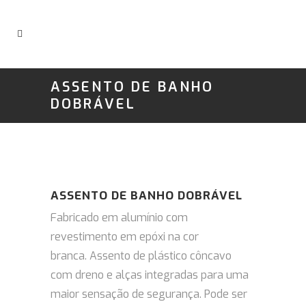
ASSENTO DE BANHO
DOBRÁVEL
ASSENTO DE BANHO DOBRÁVEL
Fabricado em alumínio com
revestimento em epóxi na cor
branca.
Assento de plástico côncavo
com dreno e alças integradas para uma
maior sensação de segurança. P
ode ser