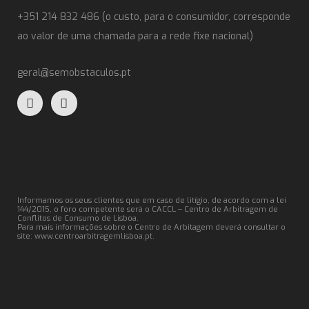
+351 214 832 486 (o custo, para o consumidor, corresponde
ao valor de uma chamada para a rede fixe nacional)
geral@semobstaculos.pt
Informamos os seus clientes que em caso de litígio, de acordo com a lei
144/2015, o foro competente será o CACCL – Centro de Arbitragem de
Conflitos de Consumo de Lisboa.
Para mais informações sobre o Centro de Arbitagem deverá consultar o
site:
www.centroarbitragemlisboa.pt
.