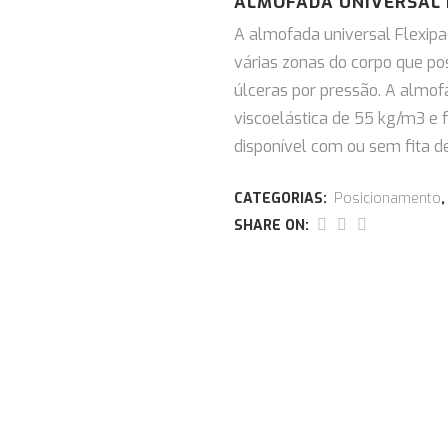
ALMOFADA UNIVERSAL 
A almofada universal Flexipa
várias zonas do corpo que p
úlceras por pressão. A almo
viscoelástica de 55 kg/m3 e f
disponível com ou sem fita de
CATEGORIAS:
Posicionamento
SHARE ON: