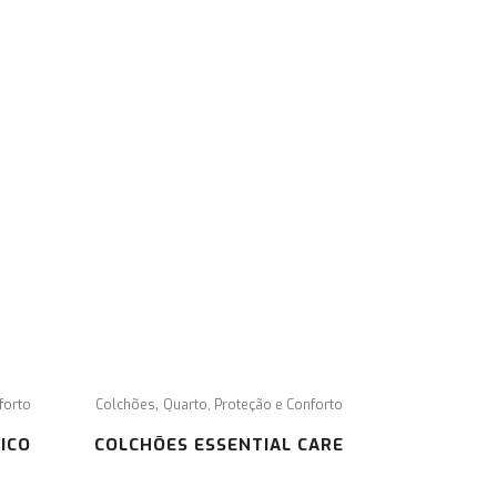
formamos os seus clientes que em caso de litígio, de acordo
m a lei 144/2015, o foro competente será o CACCL – Centro
 Arbitragem de Conflitos de Consumo de Lisboa.
ra mais informações sobre o Centro de Arbitagem deverá
sultar o site:
www.centroarbitragemlisboa.pt
.
,
forto
Colchões
Quarto, Proteção e Conforto
ICO
COLCHÕES ESSENTIAL CARE