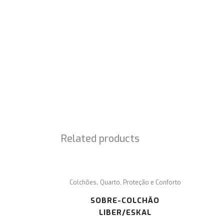
SOBRE NÓS
É com enorme prazer que lhe damos a conhecer 
projeto SEM OBSTÁCULOS, cuja missão é a
comercialização de material ortopédico,
acessibilidades e ajudas técnicas.
Related products
,
Colchões
Quarto, Proteção e Conforto
SOBRE-COLCHÃO
LIBER/ESKAL