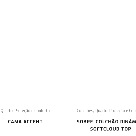
CONTACTE
In
o
co
-NOS
de
Pa
con
Rua de Faro Lote 34 Loja Esq. Cascais
+351 214 832 486 (o custo, para o consumidor,
corresponde ao valor de uma chamada para a
rede fixe nacional)
geral@semobstaculos.pt
,
Quarto, Proteção e Conforto
Colchões
Quarto, Proteção e Con
CAMA ACCENT
SOBRE-COLCHÃO DINÂM
SOFTCLOUD TOP