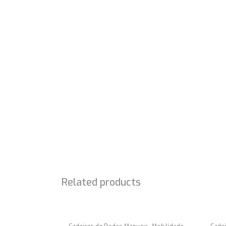
SOBRE NÓS
É com enorme prazer que lhe damos a conhecer 
projeto SEM OBSTÁCULOS, cuja missão é a
comercialização de material ortopédico,
acessibilidades e ajudas técnicas.
Related products
,