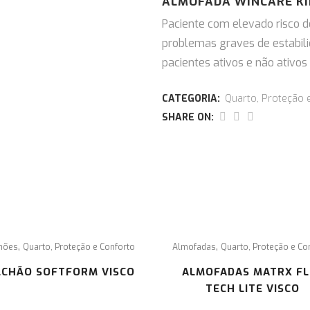
ALMOFADA WINCARE KI
Paciente com elevado risco 
problemas graves de estabil
pacientes ativos e não ativo
CONTACTE
CATEGORIA:
Quarto, Proteção 
In
SHARE ON:
o
co
-NOS
de
Pa
con
Rua de Faro Lote 34 Loja Esq. Cascais
+351 214 832 486 (o custo, para o consumidor,
corresponde ao valor de uma chamada para a
rede fixe nacional)
,
,
hões
Quarto, Proteção e Conforto
Almofadas
Quarto, Proteção e Co
geral@semobstaculos.pt
LCHÃO SOFTFORM VISCO
ALMOFADAS MATRX FL
TECH LITE VISCO