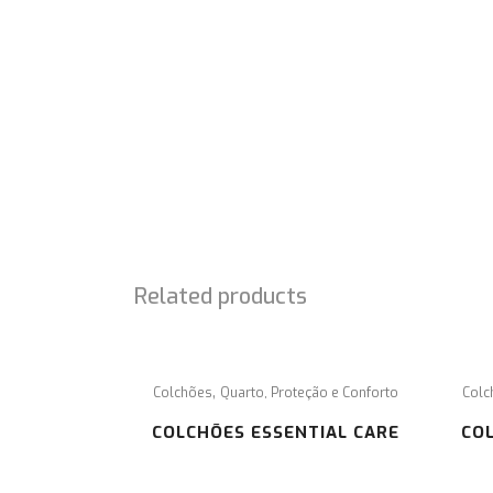
SOBRE NÓS
É com enorme prazer que lhe damos a conhecer 
projeto SEM OBSTÁCULOS, cuja missão é a
comercialização de material ortopédico,
acessibilidades e ajudas técnicas.
Related products
,
Colchões
Quarto, Proteção e Conforto
Colc
COLCHÕES ESSENTIAL CARE
CO