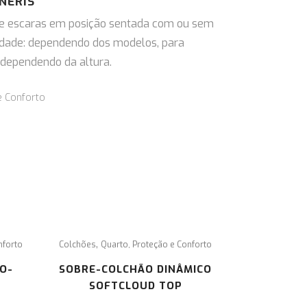
NERIS
de escaras em posição sentada com ou sem
idade: dependendo dos modelos, para
s dependendo da altura.
e Conforto
formamos os seus clientes que em caso de litígio, de acordo
m a lei 144/2015, o foro competente será o CACCL – Centro
 Arbitragem de Conflitos de Consumo de Lisboa.
ra mais informações sobre o Centro de Arbitagem deverá
sultar o site:
www.centroarbitragemlisboa.pt
.
,
nforto
Colchões
Quarto, Proteção e Conforto
O-
SOBRE-COLCHÃO DINÂMICO
SOFTCLOUD TOP