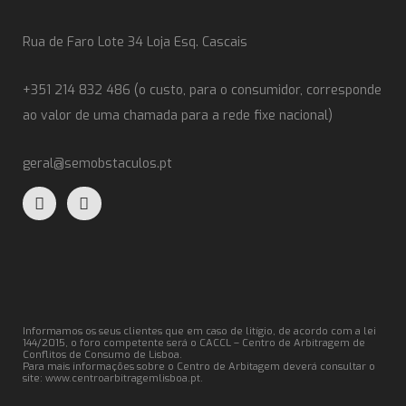
Rua de Faro Lote 34 Loja Esq. Cascais
+351 214 832 486 (o custo, para o consumidor, corresponde
ao valor de uma chamada para a rede fixe nacional)
geral@semobstaculos.pt
Informamos os seus clientes que em caso de litígio, de acordo com a lei
144/2015, o foro competente será o CACCL – Centro de Arbitragem de
Conflitos de Consumo de Lisboa.
Para mais informações sobre o Centro de Arbitagem deverá consultar o
site:
www.centroarbitragemlisboa.pt
.