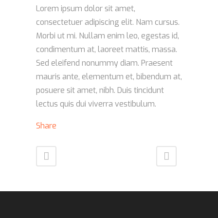
Lorem ipsum dolor sit amet,
consectetuer adipiscing elit. Nam cursus.
Morbi ut mi. Nullam enim leo, egestas id,
condimentum at, laoreet mattis, massa.
Sed eleifend nonummy diam. Praesent
mauris ante, elementum et, bibendum at,
posuere sit amet, nibh. Duis tincidunt
lectus quis dui viverra vestibulum.
Share